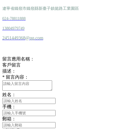
遼寧省鐵嶺市鐵嶺縣新臺子鎮懿路工業園區
024-78811888
13804979749
2451449368@qq.com
留言板
留言應用名稱：
客戶留言
描述：
*
留言內容：
姓名：
手機：
郵箱：