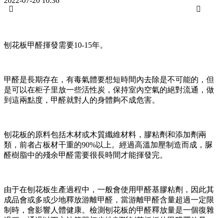
2022-07-20 10:36


刨花板甲醛揮發需要10-15年。
甲醛是長期存在，有毒氣體要想短時間內去除是不可能的，但
是可以在柜子里放一些活性炭，保持室內空氣的絕對流通，做
到這兩點度，甲醛就對人的身體夠不成危害。
刨花板的原料包括木材或木質纖維材料，膠粘劑和添加劑兩
類，前者占板材干重的90%以上。經過高溫加壓制造而成，脲
醛樹脂中的殘余甲醛需要很長時間才能揮發完。
由于在刨花板生產過程中，一般會使用甲醛基膠粘劑，因此其
成品會或多或少地釋放游離甲醛，當游離甲醛含量超過一定限
制時，會影響人體健康。檢測刨花板的甲醛釋放量是一個復雜