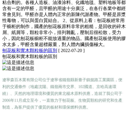
粘合劑的。各種人造板、油漆涂料、化纖地毯、塑料地板等都
含有一定的甲醛，且甲醛的用途十分廣泛，在各行各業中都經
常會見到。甲醛亦是人體內正常的新陳代謝產物。甲醛是原漿
性毒物，可以與蛋白質結合。 2、從原料上看：刨花板經常用
于櫥柜的制作，國產的刨花板原料非常的粗糙，是回收的碎木
屑、紙屑等，顆粒非常小，排列雜亂，壓制后很松散，受力
小，因此刨花板櫥柜不能放過重的物品。國產刨花板使用的膠
水太多，甲醛含量超標嚴重，對人體內臟損傷極大。
刨花板和實木顆粒板的區別
[ 2022-07-20 ]
刨花板和實木顆粒板的區別
遼寧森百木業有限公司位于遼寧省鐵嶺縣新臺子鎮懿路工業園區，便
利的交通條件（地處沈陽、鐵嶺兩市交界、102國道、京哈高速環
繞）、天然的地理環境和優質的東北楊木原料供應，造就了我公司于
2006年11月成立至今，一直致力于刨花板、生物質顆粒的研究和生產
制造，為客戶提供了優質的板材和環保燃料供應。
森百木業