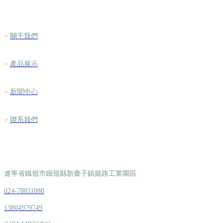
>
關于我們
>
產品展示
>
新聞中心
>
聯系我們
聯系方式
遼寧省鐵嶺市鐵嶺縣新臺子鎮懿路工業園區
024-78811888
13804979749